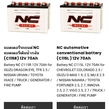
แบตเตอรี่รถยนต์ NC
NC automotive
แบตเตอรี่เติมน้ำกลั่น
conventional battery
(C115R) 12V 70Ah
(C115L ) 12V 70Ah
Battery NC C115R 12V 70Ah for
Battery NC C115L 12V 70Ah for
ISUZU DRAGON EYE, TFR 2.5 /
CHEVROLET COLORADO 2.5 /
NISSAN URVAN / TOYOTA
ISUZU D-MAX 1.9, 2.5, MU-X 2.5
HIACE / TRUCK / GENERATOR /
/ NISSAN NAVARA / TOYOTA
FIRE PUMP
FORTUNER 2.5, 2.7, INNOVA
2.5, 2.7, VIGO 2.5, 2.7 / TRUCK /
GENERATOR / FIRE PUMP
ติดต่อเรา
ติดต่อเรา