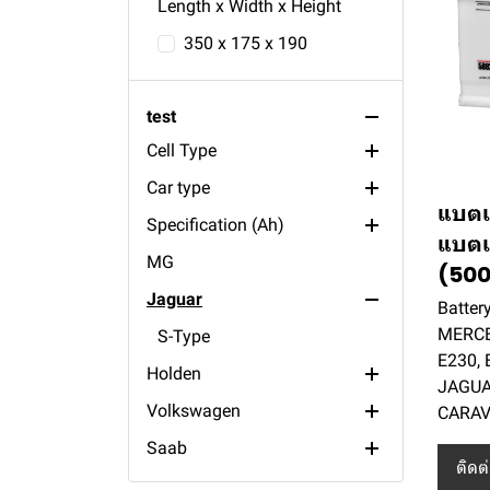
Length x Width x Height
350 x 175 x 190
สินค้าทั้งหมด
test
Cell Type
Car type
maintenance Free
แบตเ
Specification (Ah)
conventional
tractor
แบตเต
MG
boat
200ah
(500
Jaguar
truck
190ah
Batter
MERCE
bus
150ah
S-Type
E230, 
Holden
passenger
140ah
JAGUA
Volkswagen
135ah
Calais
CARAV
Saab
120ah
Caravelle
ติดต
Renault
110ah
Vento
9000