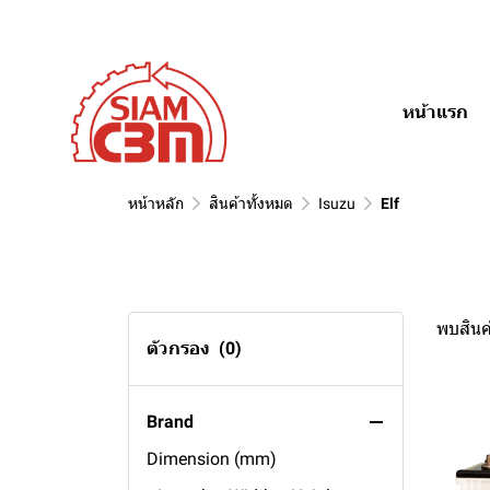
Opel
110ah
Passat
R21
Fiat
100ah
Golf
R1
Kadett
Daewoo
88ah
Tempra
หน้าแรก
Alfa
85ah
Punto
Fantasy
Hino
80ah
Espero
Romeo 156
Ssangyong
75ah
Cielo
Romeo 145
หน้าหลัก
สินค้าทั้งหมด
Isuzu
Elf
Daihatsu
70ah
Stavic
Usage
65ah
RX320
Mira
Volvo
60ah
Rexton
Grand Move
general engine
พบสินค้
Toyota
55ah
Musso
lawn mover
S91
ตัวกรอง
(0)
Suzuki
50ah
Actyon
fire pump battery
S70
Sport Rider
Subaru
45ah
generator battery
S40
Tiger
Vitara
Brand
Peugeot
35ah
FM
Corona
APV
XV
Dimension (mm)