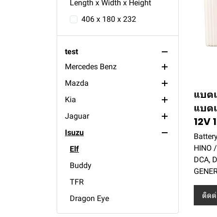
Nissan
24ah
XC90
Soluna
Caribian
Outback
505
Length x Width x Height
Mitsubishi
XC60
Yaris
SX4
Impreza
406
CM200
406 x 180 x 232
Mini
XC40
Wish
Swift
Forester
205
CWA
Fuso
MG
V60
Vios
Jimny
BRZ
405
Diesel
L200 Strada
Cooper
test
Mercedes Benz
S90
Vigo
Grand Vitara
305
Sunny
Xpander
ZS
Mazda
S60
Ventury
Ertiga
RCZ
X-Trail
Triton
V80
S600
แบตเ
Kia
Vellfire
Ciaz
Urvan
Pajero Sport
MG6
S550
Fighter
แบตเต
Jaguar
Sienta
Celerio
Tiida
Pajero
MG5
E300
MX-5
Soul
12V 
Isuzu
Prius
Carry
Terra
Mirage
MG3
E280
Mazda3
K2500
Sovereign
Batter
HINO /
Majesty
Teana
Lancer
HS
E230
Mazda2
Grand Carnival
Elf
DCA, D
Innova
Sylphy
Attrage
GS
C180
CX-9
Buddy
GENER
Hilux Revo
Pulsar
Extender
300D
CX-8
TFR
ติดต
Hiace
Note
S560
CX-5
Dragon Eye
GT86
Navara
S500
CX-3
MU7