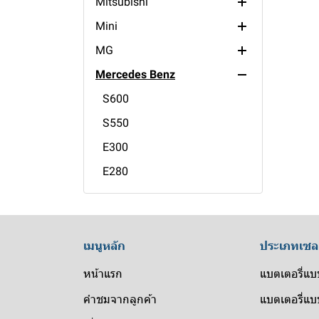
Mitsubishi
XC60
Yaris
SX4
Impreza
406
CM200
Mini
XC40
Wish
Swift
Forester
205
CWA
Fuso
MG
V60
Vios
Jimny
BRZ
405
Diesel
L200 Strada
Cooper
Mercedes Benz
S90
Vigo
Grand Vitara
305
Sunny
Xpander
ZS
S60
Ventury
Ertiga
RCZ
X-Trail
Triton
V80
S600
Vellfire
Ciaz
Urvan
Pajero Sport
MG6
S550
Sienta
Celerio
Tiida
Pajero
MG5
E300
Prius
Carry
Terra
Mirage
MG3
E280
Majesty
Teana
Lancer
HS
E230
Innova
Sylphy
Attrage
GS
C180
Hilux Revo
Pulsar
Extender
300D
เมนูหลัก
ประเภทเซล
Hiace
Note
S560
หน้าแรก
แบตเตอรี่แบ
GT86
Navara
S500
คำชมจากลูกค้า
แบตเตอรี่แบบ
Fortuner
March
S400