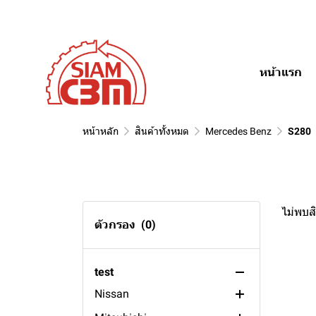
Fiat
100ah
Golf
R1
Kadett
Daewoo
88ah
Tempra
Alfa
85ah
Punto
Fantasy
หน้าแรก
Hino
80ah
Espero
Romeo 156
Ssangyong
75ah
Cielo
Romeo 145
Daihatsu
70ah
Stavic
หน้าหลัก
สินค้าทั้งหมด
Mercedes Benz
S280
Usage
65ah
RX320
Mira
Volvo
60ah
Rexton
Grand Move
general engine
Toyota
55ah
Musso
lawn mover
S91
ไม่พบสิ
Suzuki
50ah
Actyon
fire pump battery
S70
Sport Rider
ตัวกรอง
(0)
Subaru
45ah
generator battery
S40
Tiger
Vitara
Peugeot
35ah
FM
Corona
APV
XV
test
Nissan
24ah
XC90
Soluna
Caribian
Outback
505