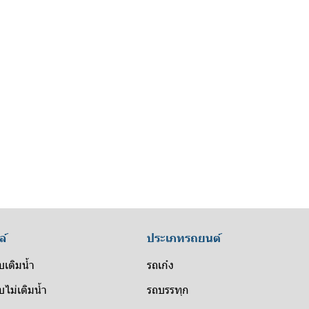
ล์
ประเภทรถยนต์
บเติมน้ำ
รถเก๋ง
ไม่เติมน้ำ
รถบรรทุก