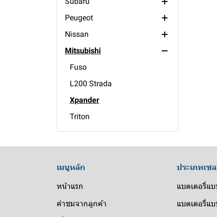
Subaru
45ah
generator battery
S40
Tiger
Vitara
Peugeot
35ah
FM
Corona
APV
XV
Nissan
24ah
XC90
Soluna
Caribian
Outback
505
Mitsubishi
XC60
Yaris
SX4
Impreza
406
CM200
XC40
Wish
Swift
Forester
205
CWA
Fuso
V60
Vios
Jimny
BRZ
405
Diesel
L200 Strada
S90
Vigo
Grand Vitara
305
Sunny
Xpander
S60
Ventury
Ertiga
RCZ
X-Trail
Triton
Vellfire
Ciaz
Urvan
Pajero Sport
Sienta
Celerio
Tiida
Pajero
Prius
Carry
Terra
Mirage
เมนูหลัก
ประเภทเซล
Majesty
Teana
Lancer
หน้าแรก
แบตเตอรี่แบ
Innova
Sylphy
Attrage
คำชมจากลูกค้า
แบตเตอรี่แบบ
Mini
Hilux Revo
Pulsar