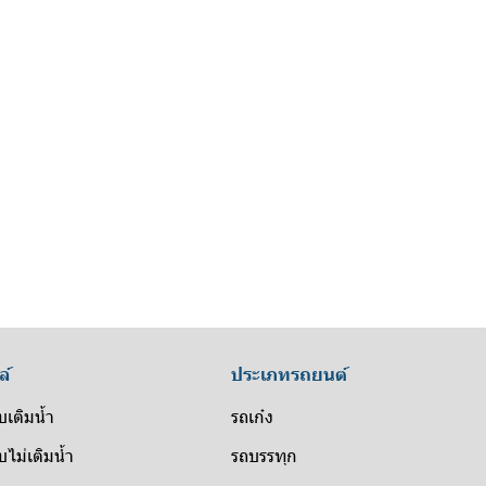
ล์
ประเภทรถยนต์
บเติมน้ำ
รถเก๋ง
ไม่เติมน้ำ
รถบรรทุก