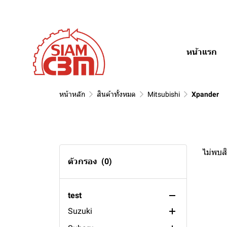
Saab
135ah
Caravelle
Renault
120ah
Vento
9000
Opel
110ah
Passat
R21
หน้าแรก
Fiat
100ah
Golf
R1
Kadett
Daewoo
88ah
Tempra
Alfa
85ah
Punto
Fantasy
หน้าหลัก
สินค้าทั้งหมด
Mitsubishi
Xpander
Hino
80ah
Espero
Romeo 156
Ssangyong
75ah
Cielo
Romeo 145
Daihatsu
70ah
Stavic
ไม่พบสิ
Usage
65ah
RX320
Mira
ตัวกรอง
(0)
Volvo
60ah
Rexton
Grand Move
general engine
Toyota
55ah
Musso
lawn mover
S91
test
Suzuki
50ah
Actyon
fire pump battery
S70
Sport Rider