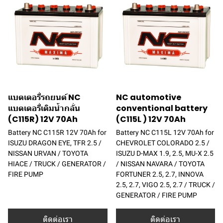
แบตเตอรี่รถยนต์ NC
NC automotive
แบตเตอรี่เติมน้ำกลั่น
conventional battery
(C115R) 12V 70Ah
(C115L ) 12V 70Ah
Battery NC C115R 12V 70Ah for
Battery NC C115L 12V 70Ah for
ISUZU DRAGON EYE, TFR 2.5 /
CHEVROLET COLORADO 2.5 /
NISSAN URVAN / TOYOTA
ISUZU D-MAX 1.9, 2.5, MU-X 2.5
HIACE / TRUCK / GENERATOR /
/ NISSAN NAVARA / TOYOTA
FIRE PUMP
FORTUNER 2.5, 2.7, INNOVA
2.5, 2.7, VIGO 2.5, 2.7 / TRUCK /
GENERATOR / FIRE PUMP
ติดต่อเรา
ติดต่อเรา