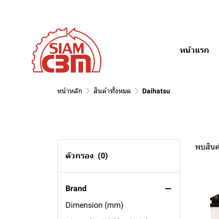
หน้าแรก
สินค้าทั้งหมด
หน้าหลัก
สินค้าทั้งหมด
Daihatsu
Cell Type
Car type
maintenance Free
Specification (Ah)
conventional
tractor
พบสินค้
MG
boat
200ah
ตัวกรอง
(0)
Jaguar
truck
190ah
Holden
bus
150ah
S-Type
Brand
Volkswagen
passenger
140ah
Calais
Dimension (mm)