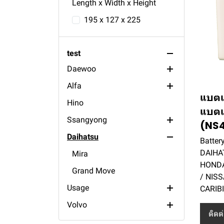
Saab
135ah
Caravelle
Length x Width x Height
Renault
120ah
Vento
9000
195 x 127 x 225
Opel
110ah
Passat
R21
Fiat
100ah
Golf
R1
Kadett
test
Daewoo
88ah
Tempra
Alfa
85ah
Punto
Fantasy
แบตเ
Hino
80ah
Espero
Romeo 156
แบตเต
Ssangyong
75ah
Cielo
Romeo 145
(NS4
Daihatsu
70ah
Stavic
Batter
DAIHA
65ah
RX320
Mira
HONDA
60ah
Rexton
Grand Move
/ NIS
Usage
55ah
Musso
CARIB
Volvo
50ah
Actyon
general engine
ติดต
Toyota
45ah
lawn mover
S91