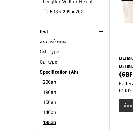
Length x Width x Height
508 x 209 x 202
test
สินค้าทั้งหมด
Cell Type
แบตเ
Car type
maintenance Free
แบตเต
Specification (Ah)
conventional
tractor
(6BF
boat
200ah
Batter
FORD 
truck
190ah
bus
150ah
ติดต
passenger
140ah
135ah
120ah