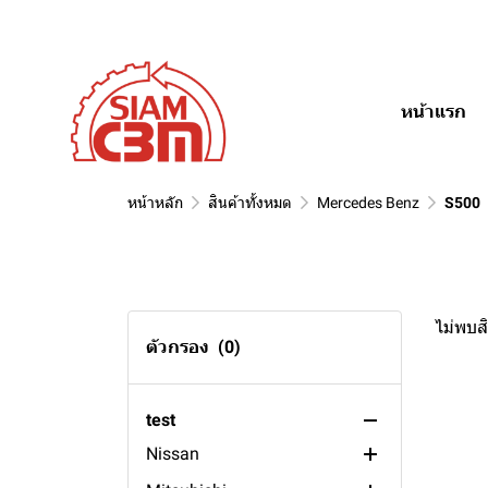
Fiat
100ah
Golf
R1
Kadett
Daewoo
88ah
Tempra
Alfa
85ah
Punto
Fantasy
หน้าแรก
Hino
80ah
Espero
Romeo 156
Ssangyong
75ah
Cielo
Romeo 145
Daihatsu
70ah
Stavic
หน้าหลัก
สินค้าทั้งหมด
Mercedes Benz
S500
Usage
65ah
RX320
Mira
Volvo
60ah
Rexton
Grand Move
general engine
Toyota
55ah
Musso
lawn mover
S91
ไม่พบสิ
Suzuki
50ah
Actyon
fire pump battery
S70
Sport Rider
ตัวกรอง
(0)
Subaru
45ah
generator battery
S40
Tiger
Vitara
Peugeot
35ah
FM
Corona
APV
XV
test
Nissan
24ah
XC90
Soluna
Caribian
Outback
505