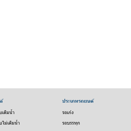
ล์
ประเภทรถยนต์
บเติมน้ำ
รถเก๋ง
ไม่เติมน้ำ
รถบรรทุก