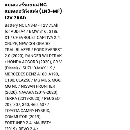
แบตเตอรี่รถยนต์ NC
แบตเตอรี่กึ่งแห้ง (LN3-MF)
12V 75Ah
Battery NC LN3-MF 12V 75Ah
for AUDI A4 / BMW 316i, 318i,
X1 / CHEVROLET CAPTIVA 2.4,
CRUZE, NEW COLORADO,
TRAILBLAZER / FORD EVEREST
2.0 (2020), RANGER WILDTRAK
/ HONDA ACCORD (2020), CR-V
(Diesel) / ISUZU D-MAX 1.9 /
MERCEDES BENZ A180, A190,
C180, CLA250 / MG MG5, MG6,
MG NC / NISSAN FRONTIER
(2020), NAVARA (2019-2020),
TERRA (2019-2020) / PEUGEOT
207, 307, 360, 460, 607 /
TOYOTA CAMRY HYBRID,
COMMUTOR (2019),
FORTUNER 2.4, MAJESTY
(2019), REVO 2.4 /