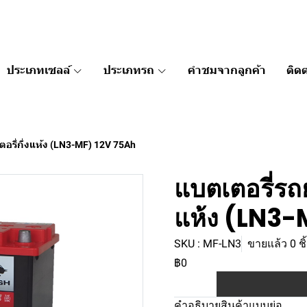
ประเภทเซลล์
ประเภทรถ
คำชมจากลูกค้า
ติดต
อรี่กึ่งแห้ง (LN3-MF) 12V 75Ah
แบตเตอรี่รถย
แห้ง (LN3-
SKU : MF-LN3
ขายแล้ว 0 ชิ
฿0
คำอธิบายสินค้าแบบย่อ