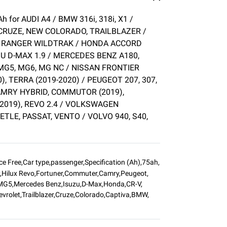
h for AUDI A4 / BMW 316i, 318i, X1 /
 CRUZE, NEW COLORADO, TRAILBLAZER /
), RANGER WILDTRAK / HONDA ACCORD
SUZU D-MAX 1.9 / MERCEDES BENZ A180,
 MG5, MG6, MG NC / NISSAN FRONTIER
), TERRA (2019-2020) / PEUGEOT 207, 307,
CAMRY HYBRID, COMMUTOR (2019),
2019), REVO 2.4 / VOLKSWAGEN
ETLE, PASSAT, VENTO / VOLVO 940, S40,
ce Free
,
Car type
,
passenger
,
Specification (Ah)
,
75ah
,
,
Hilux Revo
,
Fortuner
,
Commuter
,
Camry
,
Peugeot
,
MG5
,
Mercedes Benz
,
Isuzu
,
D-Max
,
Honda
,
CR-V
,
evrolet
,
Trailblazer
,
Cruze
,
Colorado
,
Captiva
,
BMW
,