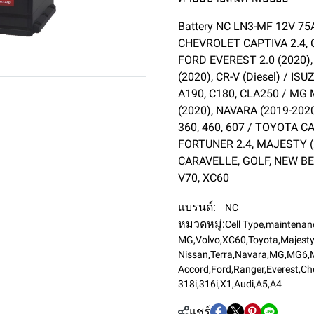
Battery NC LN3-MF 12V 75A
CHEVROLET CAPTIVA 2.4,
FORD EVEREST 2.0 (2020
(2020), CR-V (Diesel) / I
A190, C180, CLA250 / MG
(2020), NAVARA (2019-2020
360, 460, 607 / TOYOTA 
FORTUNER 2.4, MAJESTY (
CARAVELLE, GOLF, NEW BE
V70, XC60
แบรนด์:
NC
หมวดหมู่:
Cell Type
,
maintenan
MG
,
Volvo
,
XC60
,
Toyota
,
Majesty
Nissan
,
Terra
,
Navara
,
MG
,
MG6
,
Accord
,
Ford
,
Ranger
,
Everest
,
Ch
318i
,
316i
,
X1
,
Audi
,
A5
,
A4
แชร์