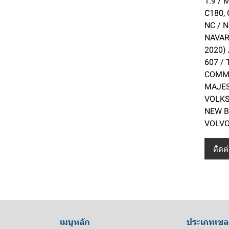
1.9 /
C180,
XC60
NC / N
XC40
NAVARA
V60
2020) 
607 /
S90
COMMU
S60
MAJEST
VOLKS
Toyota
NEW B
Suzuki
Sport Rider
VOLVO 
Subaru
Tiger
Vitara
ติดต
Peugeot
Corona
APV
XV
Nissan
Soluna
Caribian
Outback
505
Mitsubishi
Yaris
SX4
Impreza
406
CM200
Mini
Wish
Swift
Forester
205
CWA
Fuso
เมนูหลัก
ประเภทเซล
MG
Vios
Jimny
BRZ
405
Diesel
L200 Strada
Cooper