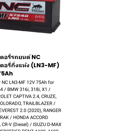
ตอรี่รถยนต์ NC
ตอรี่กึ่งแห้ง (LN3-MF)
75Ah
y NC LN3-MF 12V 75Ah for
4 / BMW 316i, 318i, X1 /
OLET CAPTIVA 2.4, CRUZE,
OLORADO, TRAILBLAZER /
EVEREST 2.0 (2020), RANGER
RAK / HONDA ACCORD
, CR-V (Diesel) / ISUZU D-MAX