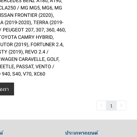
 MERCEDES BENZ A180, A190,
 CLA250 / MG MG5, MG6, MG
ISSAN FRONTIER (2020),
 (2019-2020), TERRA (2019-
/ PEUGEOT 207, 307, 360, 460,
 TOYOTA CAMRY HYBRID,
TOR (2019), FORTUNER 2.4,
Y (2019), REVO 2.4 /
WAGEN CARAVELLE, GOLF,
EETLE, PASSAT, VENTO /
940, S40, V70, XC60
่อเรา
1
ล์
ประเภทรถยนต์