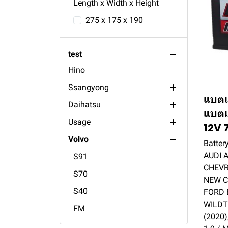
Opel
110ah
Passat
R21
Length x Width x Height
Fiat
100ah
Golf
R1
Kadett
275 x 175 x 190
Daewoo
88ah
Tempra
Alfa
85ah
Punto
Fantasy
test
Hino
80ah
Espero
Romeo 156
Ssangyong
75ah
Cielo
Romeo 145
แบตเ
Daihatsu
70ah
Stavic
แบตเ
Usage
65ah
RX320
Mira
12V 
Volvo
60ah
Rexton
Grand Move
general engine
Batter
AUDI A
55ah
Musso
lawn mover
S91
CHEVR
50ah
Actyon
fire pump battery
S70
NEW C
45ah
generator battery
S40
FORD 
WILDT
35ah
FM
(2020)
24ah
XC90