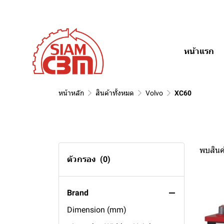
หน้าแรก
สินค้าทั้งหมด
Cell Type
Car type
maintenance Free
หน้าหลัก
สินค้าทั้งหมด
Volvo
XC60
Specification (Ah)
conventional
tractor
MG
boat
200ah
Jaguar
truck
190ah
พบสินค้
Holden
bus
150ah
S-Type
ตัวกรอง
(0)
Volkswagen
passenger
140ah
Calais
Saab
135ah
Caravelle
Brand
Renault
120ah
Vento
9000
Dimension (mm)