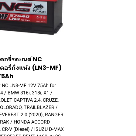
ตอรี่รถยนต์ NC
ตอรี่กึ่งแห้ง (LN3-MF)
75Ah
y NC LN3-MF 12V 75Ah for
4 / BMW 316i, 318i, X1 /
OLET CAPTIVA 2.4, CRUZE,
OLORADO, TRAILBLAZER /
EVEREST 2.0 (2020), RANGER
RAK / HONDA ACCORD
, CR-V (Diesel) / ISUZU D-MAX