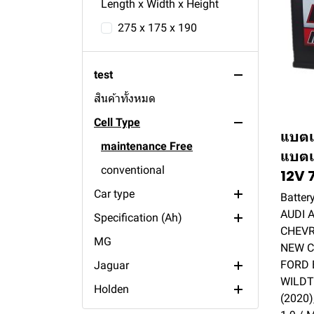
Length x Width x Height
275 x 175 x 190
test
สินค้าทั้งหมด
Cell Type
แบตเ
maintenance Free
แบตเ
conventional
12V 
Car type
Batter
AUDI A
Specification (Ah)
tractor
CHEVR
MG
boat
200ah
NEW C
FORD 
Jaguar
truck
190ah
WILDT
Holden
bus
150ah
S-Type
(2020)
Volkswagen
passenger
140ah
Calais