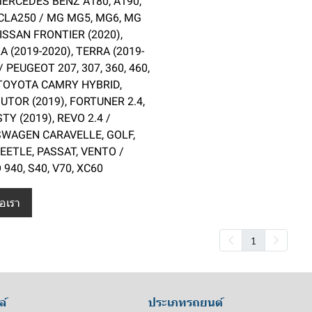
 MERCEDES BENZ A180, A190,
 CLA250 / MG MG5, MG6, MG
ISSAN FRONTIER (2020),
 (2019-2020), TERRA (2019-
/ PEUGEOT 207, 307, 360, 460,
 TOYOTA CAMRY HYBRID,
TOR (2019), FORTUNER 2.4,
Y (2019), REVO 2.4 /
WAGEN CARAVELLE, GOLF,
EETLE, PASSAT, VENTO /
940, S40, V70, XC60
่อเรา
1
ล์
ประเภทรถยนต์