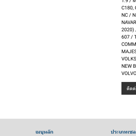
1.9 /
C180,
Saab
135ah
Caravelle
NC / N
Renault
120ah
Vento
9000
NAVARA
2020) 
Opel
110ah
Passat
R21
607 /
Fiat
100ah
Golf
R1
Kadett
COMMU
Daewoo
88ah
Tempra
MAJEST
VOLKS
Alfa
85ah
Punto
Fantasy
NEW B
Hino
80ah
Espero
Romeo 156
VOLVO 
Ssangyong
75ah
Cielo
Romeo 145
ติดต
Daihatsu
70ah
Stavic
Usage
65ah
RX320
Mira
Volvo
60ah
Rexton
Grand Move
general engine
Toyota
55ah
Musso
lawn mover
S91
เมนูหลัก
ประเภทเซล
Suzuki
50ah
Actyon
fire pump battery
S70
Sport Rider