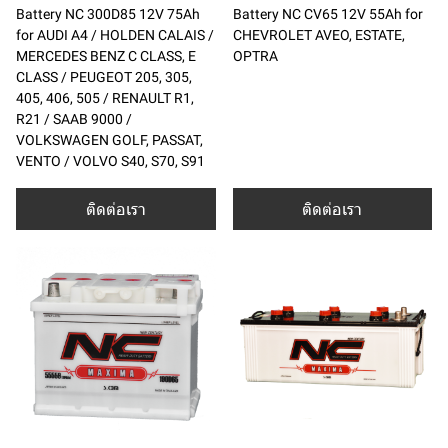
Battery NC 300D85 12V 75Ah
Battery NC CV65 12V 55Ah for
for AUDI A4 / HOLDEN CALAIS /
CHEVROLET AVEO, ESTATE,
MERCEDES BENZ C CLASS, E
OPTRA
CLASS / PEUGEOT 205, 305,
405, 406, 505 / RENAULT R1,
R21 / SAAB 9000 /
VOLKSWAGEN GOLF, PASSAT,
VENTO / VOLVO S40, S70, S91
ติดต่อเรา
ติดต่อเรา