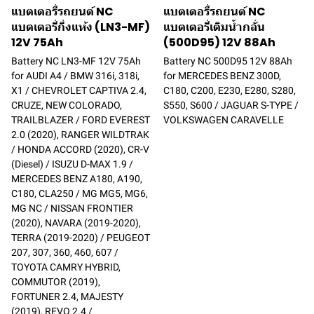
แบตเตอรี่รถยนต์ NC
แบตเตอรี่รถยนต์ NC
แบตเตอรี่กึ่งแห้ง (LN3-MF)
แบตเตอรี่เติมน้ำกลั่น
12V 75Ah
(500D95) 12V 88Ah
Battery NC LN3-MF 12V 75Ah
Battery NC 500D95 12V 88Ah
for AUDI A4 / BMW 316i, 318i,
for MERCEDES BENZ 300D,
X1 / CHEVROLET CAPTIVA 2.4,
C180, C200, E230, E280, S280,
CRUZE, NEW COLORADO,
S550, S600 / JAGUAR S-TYPE /
TRAILBLAZER / FORD EVEREST
VOLKSWAGEN CARAVELLE
2.0 (2020), RANGER WILDTRAK
/ HONDA ACCORD (2020), CR-V
(Diesel) / ISUZU D-MAX 1.9 /
MERCEDES BENZ A180, A190,
C180, CLA250 / MG MG5, MG6,
MG NC / NISSAN FRONTIER
(2020), NAVARA (2019-2020),
TERRA (2019-2020) / PEUGEOT
207, 307, 360, 460, 607 /
TOYOTA CAMRY HYBRID,
COMMUTOR (2019),
FORTUNER 2.4, MAJESTY
(2019), REVO 2.4 /