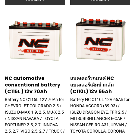
NC automotive
แบตเตอรี่รถยนต์ NC
conventional battery
แบตเตอรี่เติมน้ำกลั่น
(C115L ) 12V 70Ah
(C110L) 12V 65Ah
Battery NC C115L 12V 70Ah for
Battery NC C110L 12V 65Ah for
CHEVROLET COLORADO 2.5 /
HONDA ACCORD (89-93) /
ISUZU D-MAX 1.9, 2.5, MU-X 2.5
ISUZU DRAGON EYE, TFR 2.5 /
/ NISSAN NAVARA / TOYOTA
MITSUBISHI LANCER E-CAR /
FORTUNER 2.5, 2.7, INNOVA
NISSAN CEFIRO A31, URVAN /
2.5, 2.7, VIGO 2.5, 2.7 / TRUCK /
TOYOTA COROLLA, CORONA